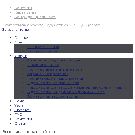
Контакты
Карта сайта
Конфиденциальность
Сайт создан в
WPSite
Copyright 2026 г. - КД-Дельта
Закрыть меню
Главная
О нас
Алгоритм заказа
Наши партнеры
Услуги
Устройство гидроизоляции
Инъектирование
Полимерные наливные полы
Устранение протечек
Проникающая гидроизоляция
Гидроизоляция паркингов
Гидроизоляция вводов инженерных коммуникаций
Гидроизоляция деформационных швов
Обмазочная гидроизоляция
Цена
Узлы
Проекты
FAQ
Контакты
Статьи
Вызов инженера на объект