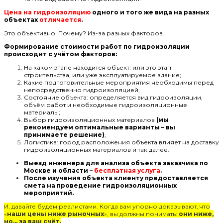
Цена на гидроизоляцию
одного и того же вида на разных
объектах
отличается
.
Это объективно. Почему? Из-за разных факторов.
Формирование стоимости работ по гидроизоляции
происходит с учётом факторов:
На каком этапе находится объект: или это этап
строительства, или уже эксплуатируемое здание;
Какие подготовительные мероприятия необходимы перед
непосредственно гидроизоляцией;
Состояние объекта: определяется вид гидроизоляции,
объём работ и необходимые гидроизоляционные
материалы;
Выбор гидроизоляционных материалов
(мы
рекомендуем оптимальные варианты – вы
принимаете решение)
;
Логистика: город расположения объекта влияет на доставку
гидроизоляционных материалов и так далее.
Выезд инженера для анализа объекта заказчика по
Москве и области –
бесплатная услуга
.
После изучения объекта клиенту предоставляется
смета на проведение гидроизоляционных
мероприятий.
И, давайте будем реалистами. Когда вам упорно доказывают, что
«
наши цены ниже рыночных
», вы должны понимать:
они ниже,
но… за ваш счёт.