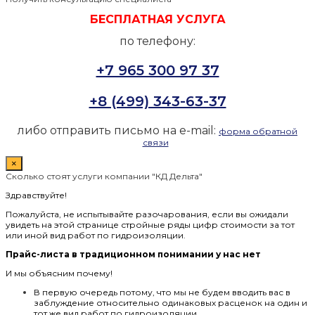
БЕСПЛАТНАЯ УСЛУГА
по телефону:
+7 965 300 97 37
+8 (499) 343-63-37
либо отправить письмо на e-mail:
форма обратной
связи
×
Сколько стоят услуги компании "КД Дельта"
Здравствуйте!
Пожалуйста, не испытывайте разочарования, если вы ожидали
увидеть на этой странице стройные ряды цифр стоимости за тот
или иной вид работ по гидроизоляции.
Прайс-листа в традиционном понимании у нас нет
И мы объясним почему!
В первую очередь потому, что мы не будем вводить вас в
заблуждение относительно одинаковых расценок на один и
тот же вид работ по гидроизоляции.