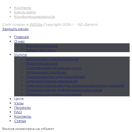
Контакты
Карта сайта
Конфиденциальность
Сайт создан в
WPSite
Copyright 2026 г. - КД-Дельта
Закрыть меню
Главная
О нас
Алгоритм заказа
Наши партнеры
Услуги
Устройство гидроизоляции
Инъектирование
Полимерные наливные полы
Устранение протечек
Проникающая гидроизоляция
Гидроизоляция паркингов
Гидроизоляция вводов инженерных коммуникаций
Гидроизоляция деформационных швов
Обмазочная гидроизоляция
Цена
Узлы
Проекты
FAQ
Контакты
Статьи
Вызов инженера на объект