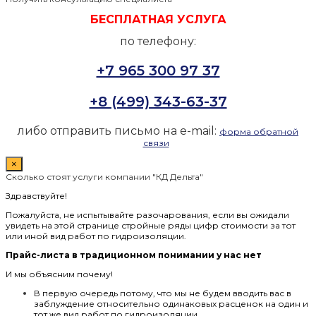
БЕСПЛАТНАЯ УСЛУГА
по телефону:
+7 965 300 97 37
+8 (499) 343-63-37
либо отправить письмо на e-mail:
форма обратной
связи
×
Сколько стоят услуги компании "КД Дельта"
Здравствуйте!
Пожалуйста, не испытывайте разочарования, если вы ожидали
увидеть на этой странице стройные ряды цифр стоимости за тот
или иной вид работ по гидроизоляции.
Прайс-листа в традиционном понимании у нас нет
И мы объясним почему!
В первую очередь потому, что мы не будем вводить вас в
заблуждение относительно одинаковых расценок на один и
тот же вид работ по гидроизоляции.