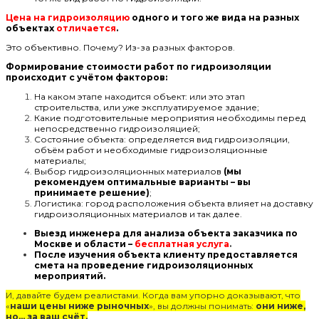
Цена на гидроизоляцию
одного и того же вида на разных
объектах
отличается
.
Это объективно. Почему? Из-за разных факторов.
Формирование стоимости работ по гидроизоляции
происходит с учётом факторов:
На каком этапе находится объект: или это этап
строительства, или уже эксплуатируемое здание;
Какие подготовительные мероприятия необходимы перед
непосредственно гидроизоляцией;
Состояние объекта: определяется вид гидроизоляции,
объём работ и необходимые гидроизоляционные
материалы;
Выбор гидроизоляционных материалов
(мы
рекомендуем оптимальные варианты – вы
принимаете решение)
;
Логистика: город расположения объекта влияет на доставку
гидроизоляционных материалов и так далее.
Выезд инженера для анализа объекта заказчика по
Москве и области –
бесплатная услуга
.
После изучения объекта клиенту предоставляется
смета на проведение гидроизоляционных
мероприятий.
И, давайте будем реалистами. Когда вам упорно доказывают, что
«
наши цены ниже рыночных
», вы должны понимать:
они ниже,
но… за ваш счёт.