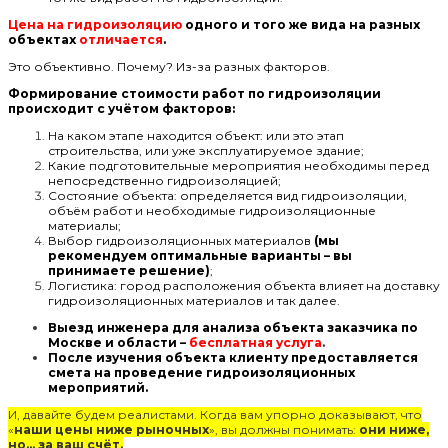
Цена на гидроизоляцию
одного и того же вида на разных
объектах
отличается
.
Это объективно. Почему? Из-за разных факторов.
Формирование стоимости работ по гидроизоляции
происходит с учётом факторов:
На каком этапе находится объект: или это этап
строительства, или уже эксплуатируемое здание;
Какие подготовительные мероприятия необходимы перед
непосредственно гидроизоляцией;
Состояние объекта: определяется вид гидроизоляции,
объём работ и необходимые гидроизоляционные
материалы;
Выбор гидроизоляционных материалов
(мы
рекомендуем оптимальные варианты – вы
принимаете решение)
;
Логистика: город расположения объекта влияет на доставку
гидроизоляционных материалов и так далее.
Выезд инженера для анализа объекта заказчика по
Москве и области –
бесплатная услуга
.
После изучения объекта клиенту предоставляется
смета на проведение гидроизоляционных
мероприятий.
И, давайте будем реалистами. Когда вам упорно доказывают, что
«
наши цены ниже рыночных
», вы должны понимать:
они ниже,
но… за ваш счёт.