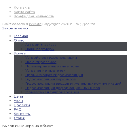
Контакты
Карта сайта
Конфиденциальность
Сайт создан в
WPSite
Copyright 2026 г. - КД-Дельта
Закрыть меню
Главная
О нас
Алгоритм заказа
Наши партнеры
Услуги
Устройство гидроизоляции
Инъектирование
Полимерные наливные полы
Устранение протечек
Проникающая гидроизоляция
Гидроизоляция паркингов
Гидроизоляция вводов инженерных коммуникаций
Гидроизоляция деформационных швов
Обмазочная гидроизоляция
Цена
Узлы
Проекты
FAQ
Контакты
Статьи
Вызов инженера на объект