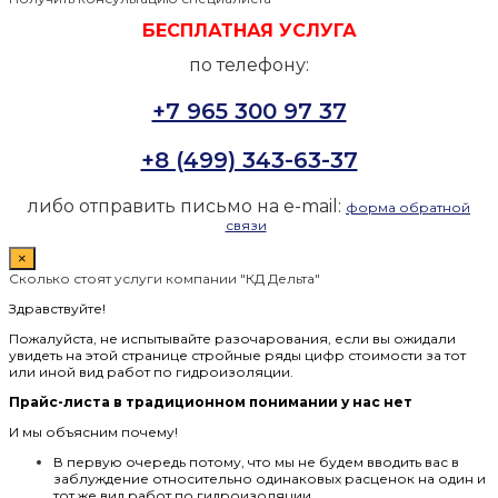
БЕСПЛАТНАЯ УСЛУГА
по телефону:
+7 965 300 97 37
+8 (499) 343-63-37
либо отправить письмо на e-mail:
форма обратной
связи
×
Сколько стоят услуги компании "КД Дельта"
Здравствуйте!
Пожалуйста, не испытывайте разочарования, если вы ожидали
увидеть на этой странице стройные ряды цифр стоимости за тот
или иной вид работ по гидроизоляции.
Прайс-листа в традиционном понимании у нас нет
И мы объясним почему!
В первую очередь потому, что мы не будем вводить вас в
заблуждение относительно одинаковых расценок на один и
тот же вид работ по гидроизоляции.